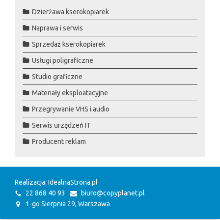
Dzierżawa kserokopiarek
Naprawa i serwis
Sprzedaż kserokopiarek
Usługi poligraficzne
Studio graficzne
Materiały eksploatacyjne
Przegrywanie VHS i audio
Serwis urządzeń IT
Producent reklam
Realizacja: IdealnaStrona.pl
22 868 40 93
biuro@copyplanet.pl
1-go Sierpnia 29, Warszawa